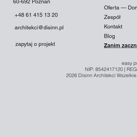
60-692 Poznań​
Oferta — Do
+48 61 415 13 20
Zespół
Kontakt
architekci@disinn.pl
Blog
zapytaj o projekt
Zanim zaczn
easy pr
NIP: 8542417120 | RE
2026
Disinn Architekci
Wszelkie