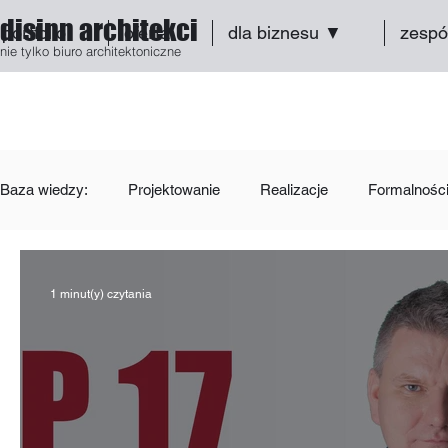
disinn architekci
portfolio
oferta
dla biznesu ▼
zespó
nie tylko biuro architektoniczne
Baza wiedzy:
Projektowanie
Realizacje
Formalnośc
1 minut(y) czytania