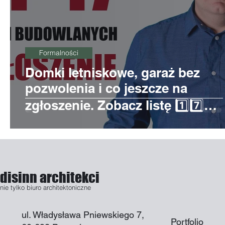
Formalności
Domki letniskowe, garaż bez
pozwolenia i co jeszcze na
zgłoszenie. Zobacz listę 1️⃣7️⃣
inwestycji 💥
disinn architekci
nie tylko biuro architektoniczne
ul. Władysława Pniewskiego 7,
Portfolio