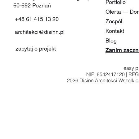
Portfolio
60-692 Poznań​
Oferta — Do
+48 61 415 13 20
Zespół
Kontakt
architekci@disinn.pl
Blog
zapytaj o projekt
Zanim zaczn
easy pr
NIP: 8542417120 | RE
2026
Disinn Architekci
Wszelkie