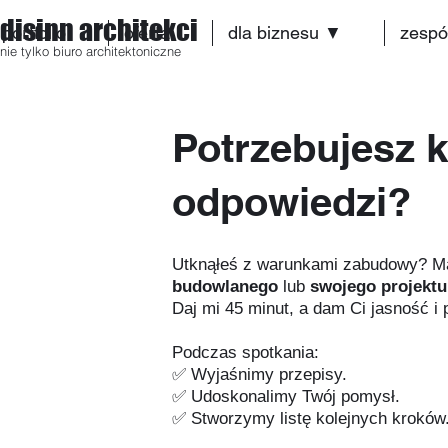
disinn architekci
portfolio
oferta
dla biznesu ▼
zespó
nie tylko biuro architektoniczne
Potrzebujesz 
odpowiedzi?
Utknąłeś z warunkami zabudowy? M
budowlanego
lub
swojego projektu
Daj mi 45 minut, a dam Ci jasność i p
Podczas spotkania:
✅ Wyjaśnimy przepisy.
✅ Udoskonalimy Twój pomysł.
✅ Stworzymy listę kolejnych kroków