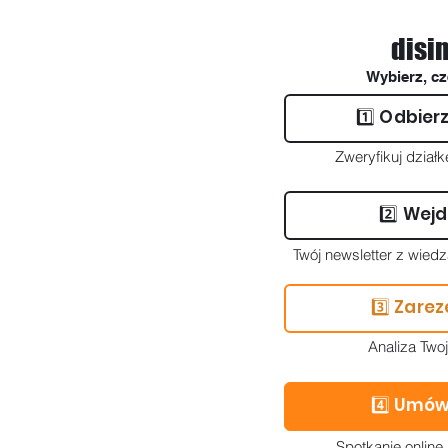
disi
Wybierz, cz
1️⃣ Odbier
Zweryfikuj działk
2️⃣ Wejd
Twój newsletter z wiedz
3️⃣ Zare
Analiza Two
4️⃣ Umów
Spotkanie online