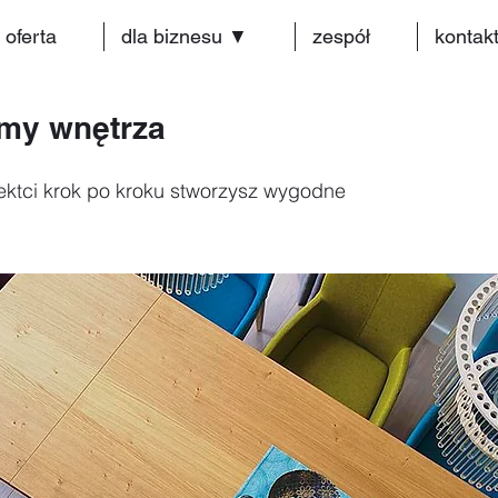
oferta
dla biznesu ▼
zespół
kontak
emy wnętrza
ektci krok po kroku stworzysz wygodne