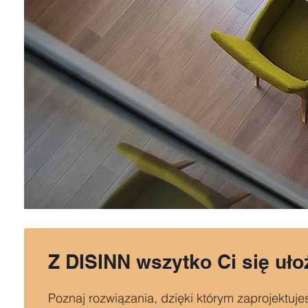
Z DISINN wszytko Ci się uło
Poznaj rozwiązania, dzięki którym zaprojektuje