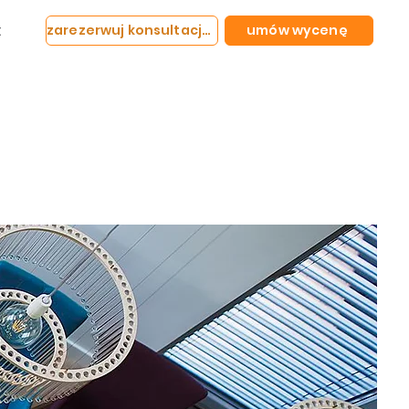
t
zarezerwuj konsultację
umów wycenę