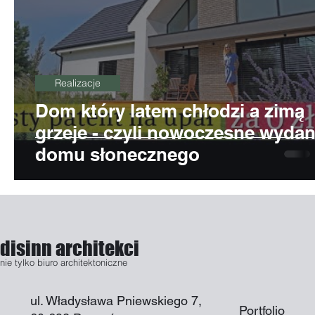
Realizacje
Dom który latem chłodzi a zimą
grzeje - czyli nowoczesne wydan
domu słonecznego
disinn architekci
nie tylko biuro architektoniczne
ul. Władysława Pniewskiego 7,
Portfolio