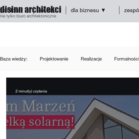
disinn architekci
portfolio
oferta
dla biznesu ▼
zespó
nie tylko biuro architektoniczne
Baza wiedzy:
Projektowanie
Realizacje
Formalnośc
2 minut(y) czytania