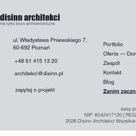
disinn architekci
nie tylko biuro architektoniczne
ul. Władysława Pniewskiego 7,
Portfolio
60-692 Poznań​
Oferta — Do
+48 61 415 13 20
Zespół
Kontakt
architekci@disinn.pl
Blog
zapytaj o projekt
Zanim zaczn
easy pr
NIP: 8542417120 | RE
2026
Disinn Architekci
Wszelkie