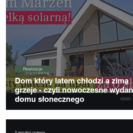
Realizacje
Dom który latem chłodzi a zimą
grzeje - czyli nowoczesne wydan
domu słonecznego
2 minut(y) czytania