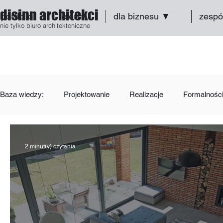
disinn architekci
portfolio
oferta
dla biznesu ▼
zespó
nie tylko biuro architektoniczne
Baza wiedzy:
Projektowanie
Realizacje
Formalnośc
2 minut(y) czytania