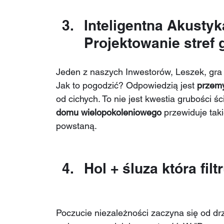
Inteligentna Akustyk
Projektowanie stref 
Jeden z naszych Inwestorów, Leszek, gra na
Jak to pogodzić? Odpowiedzią jest 
przemy
od cichych. To nie jest kwestia grubości ś
domu wielopokoleniowego
 przewiduje taki
powstaną.
Hol + śluza która filt
Poczucie niezależności zaczyna się od drzw