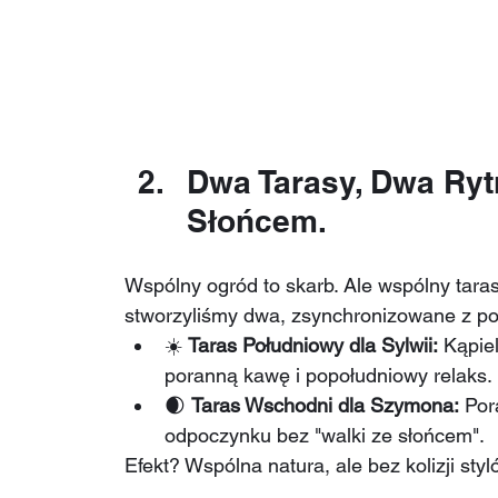
Dwa Tarasy, Dwa Ryt
Słońcem.
Wspólny ogród to skarb. Ale wspólny tar
stworzyliśmy dwa, zsynchronizowane z p
☀️ 
Taras Południowy dla Sylwii:
 Kąpie
poranną kawę i popołudniowy relaks.
🌒 
Taras Wschodni dla Szymona:
 Por
odpoczynku bez "walki ze słońcem".
Efekt? Wspólna natura, ale bez kolizji styl