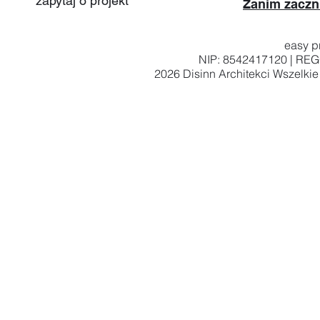
zapytaj o projekt
Zanim zaczn
easy pr
NIP: 8542417120 | RE
2026
Disinn Architekci
Wszelkie