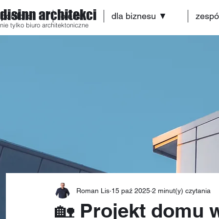
disinn architekci
portfolio
oferta
dla biznesu ▼
zespó
nie tylko biuro architektoniczne
Roman Lis
15 paź 2025
2 minut(y) czytania
🏡 Projekt domu 