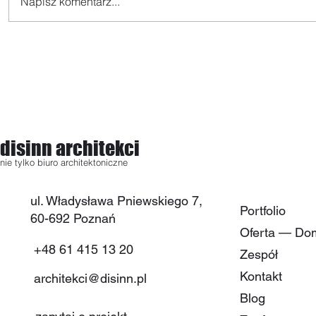
Rozmieszczenie
Dom który
Napisz komentarz...
pomieszczeń w domu
zimą grzej
względem stron świata
nowoczes
słoneczn
disinn architekci
nie tylko biuro architektoniczne
ul. Władysława Pniewskiego 7,
Portfolio
60-692 Poznań​
Oferta — Do
+48 61 415 13 20
Zespół
Kontakt
architekci@disinn.pl
Blog