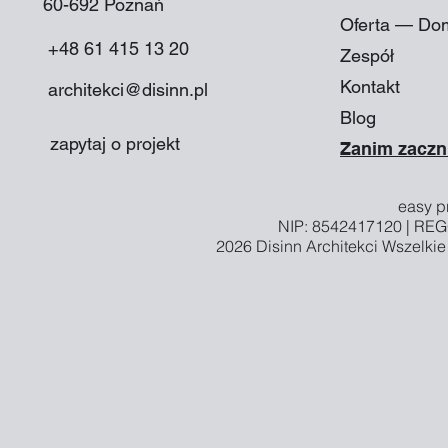
60-692 Poznań​
Oferta — Do
+48 61 415 13 20
Zespół
Kontakt
architekci@disinn.pl
Blog
zapytaj o projekt
Zanim zaczn
easy pr
NIP: 8542417120 | RE
2026
Disinn Architekci
Wszelkie