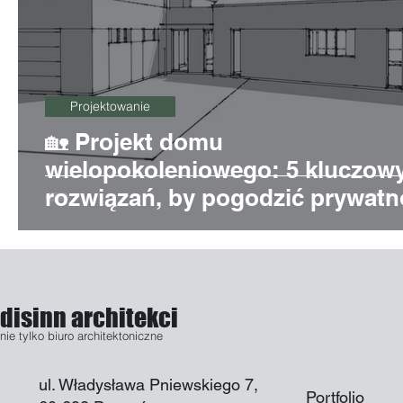
Projektowanie
🏡 Projekt domu
wielopokoleniowego: 5 kluczow
rozwiązań, by pogodzić prywat
z życiem rodzinnym
disinn architekci
nie tylko biuro architektoniczne
ul. Władysława Pniewskiego 7,
Portfolio