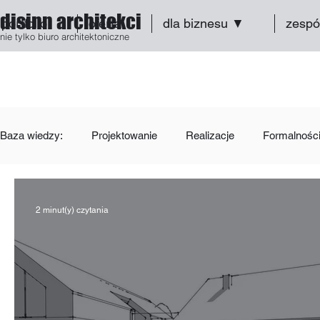
disinn architekci
portfolio
oferta
dla biznesu ▼
zespó
nie tylko biuro architektoniczne
Baza wiedzy:
Projektowanie
Realizacje
Formalnośc
2 minut(y) czytania