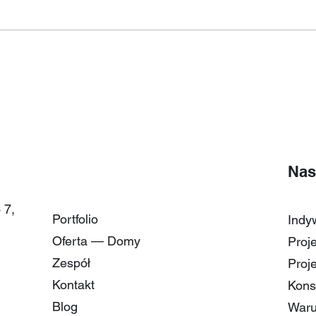
Czy fotowoltaika się
opłaca? 💰💰💰 Sprawdzamy
po 6 miesiącach
użytkowania💡👍😀
Nas
 7,
Portfolio
Indy
Oferta — Domy
Proj
Zespół
Proj
Kontakt
Kons
Blog
Waru