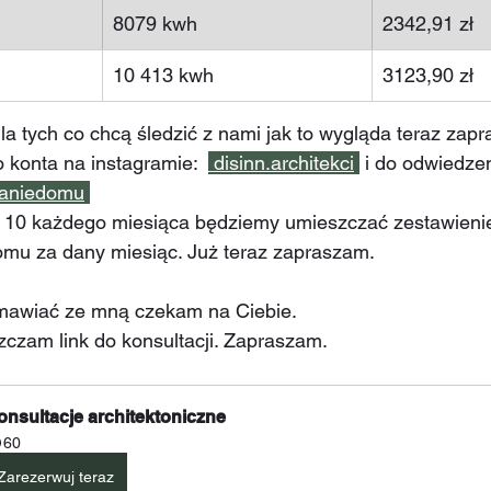
8079 kwh
2342,91 zł 
10 413 kwh
3123,90 zł 
la tych co chcą śledzić z nami jak to wygląda teraz zap
 konta na instagramie:  
 disinn.architekci
 i do odwiedze
waniedomu
mu za dany miesiąc. Już teraz zapraszam.
zmawiać ze mną czekam na Ciebie. 
eszczam link do konsultacji. Zapraszam. 
onsultacje architektoniczne 
60
Zarezerwuj teraz