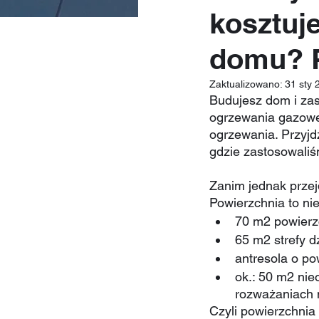
kosztuj
domu? P
Zaktualizowano:
31 sty 
Budujesz dom i zas
ogrzewania gazoweg
ogrzewania. Przyjdz
gdzie zastosowaliś
Zanim jednak przej
Powierzchnia to ni
70 m2 powierzc
65 m2 strefy dz
antresola o po
ok.: 50 m2 ni
rozważaniach
Czyli powierzchnia