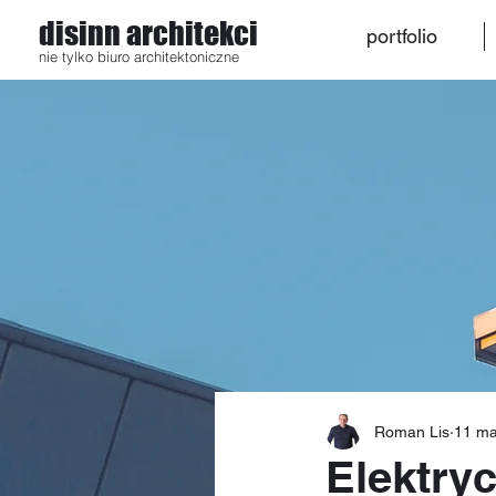
disinn architekci
portfolio
nie tylko biuro architektoniczne
Roman Lis
11 ma
Elektry