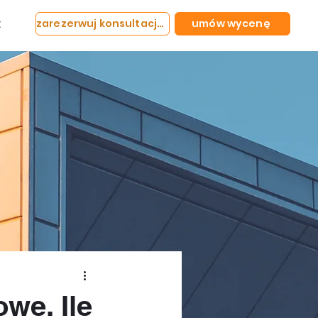
t
zarezerwuj konsultację
umów wycenę
we. Ile