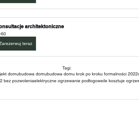
onsultacje architektoniczne
60
Zarezerwuj teraz
Tagi:
ojekt domu
budowa domu
budowa domu krok po kroku formalności 2022
 bez pozwolenia
elektryczne ogrzewanie podłogowe
ile kosztuje ogrze