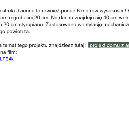
 strefa dzienna to również ponad 6 metrów wysokości ! 
nem o grubości 20 cm. Na dachu znajduje się 40 cm wełn
o 20 cm styropianu. Zastosowano wentylację mechanic
go powietrza.  
 temat tego projektu znajdziesz tutaj:  
 projekt domu z a
a film: 
-lLFE4k