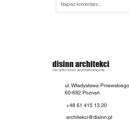
Wniosek o warunki
Napisz komentarz...
zabudowy
disinn architekci
nie tylko biuro architektoniczne
ul. Władysława Pniewskiego
60-692 Poznań​
+48 61 415 13 20
architekci@disinn.pl