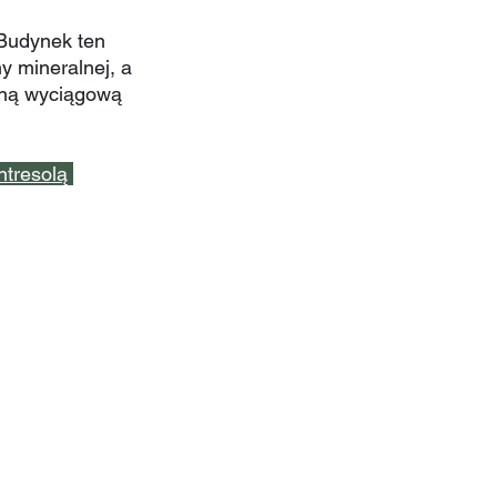
Budynek ten 
y mineralnej, a 
zną wyciągową 
ntresolą