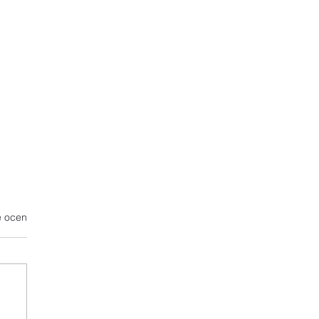
dek.
e ocen