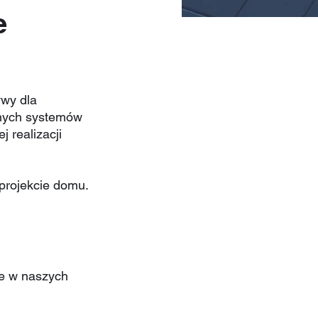
e
wy dla 
nych systemów 
 realizacji 
projekcie domu.
e w naszych 