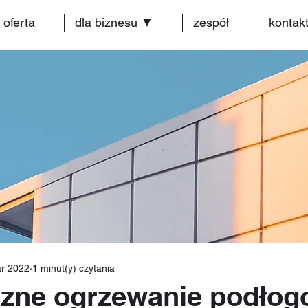
oferta
dla biznesu ▼
zespół
kontak
r 2022
1 minut(y) czytania
czne ogrzewanie podłogo