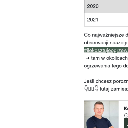
2020
2021
Co najważniejsze d
obserwacji naszego
#ilekosztujeogrze
 ➜ tam w okolicach 10 każdego miesiąca będziemy umieszczać zestawienie kosztów 
ogrzewania tego do
Jeśli chcesz poro
👇👇🏽👇 tutaj zami
K