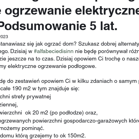
e ogrzewanie elektryczn
odsumowanie 5 lat.
2023
tanawiasz się jak ogrzać dom? Szukasz dobrej alternaty
o. Dzisiaj w 
#alfabeciedisinn
 nie będę porównywał róż
ie jeszcze na to czas. Dzisiaj opowiem Ci trochę o naszej
my elektryczne ogrzewanie podłogowe. 
dę do zestawień opowiem Ci w kilku zdaniach o samym 
ecałe 190 m2 w tym znajduje się:
hni strefy prywatnej
iennej,  
wierzchni  ok 20 m2 (po podłodze) oraz, 
eogrzewanych powierzchni gospodarczo-garażowych któr
 możemy pominąć. 
 domu którą grzejemy to ok 150m2. 