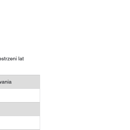
trzeni lat 
wania 