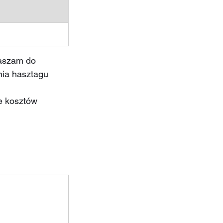
raszam do 
nia hasztagu 