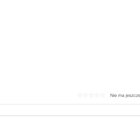
Oceniono na 0 z 5 gwiaz
Nie ma jeszcz