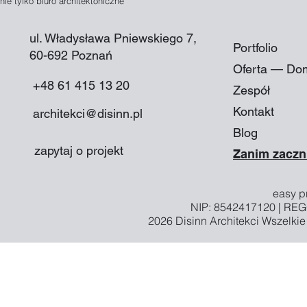
nie tylko biuro architektoniczne
ul. Władysława Pniewskiego 7,
Portfolio
60-692 Poznań​
Oferta — Do
+48 61 415 13 20
Zespół
Kontakt
architekci@disinn.pl
Blog
zapytaj o projekt
Zanim zaczn
easy pr
NIP: 8542417120 | RE
2026
Disinn Architekci
Wszelkie