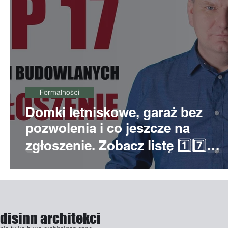
Formalności
Domki letniskowe, garaż bez
pozwolenia i co jeszcze na
zgłoszenie. Zobacz listę 1️⃣7️⃣
inwestycji 💥
disinn architekci