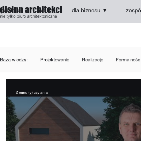
disinn architekci
portfolio
oferta
dla biznesu ▼
zespó
nie tylko biuro architektoniczne
Baza wiedzy:
Projektowanie
Realizacje
Formalnośc
2 minut(y) czytania