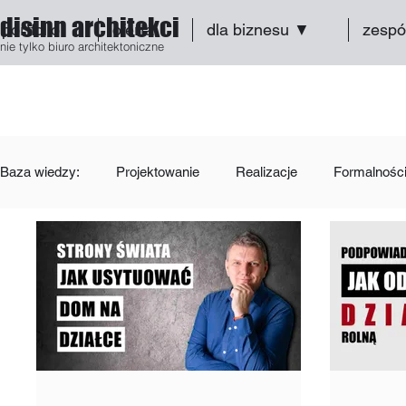
disinn architekci
portfolio
oferta
dla biznesu ▼
zespó
nie tylko biuro architektoniczne
Baza wiedzy:
Projektowanie
Realizacje
Formalnośc