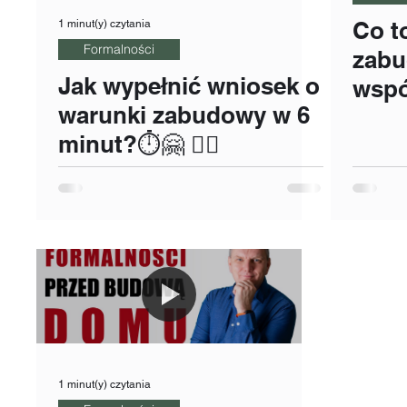
Co t
1 minut(y) czytania
Formalności
zabu
Jak wypełnić wniosek o
wspó
warunki zabudowy w 6
typu
minut?⏱🤗 👍🏼
Epok
Pedr
1 minut(y) czytania