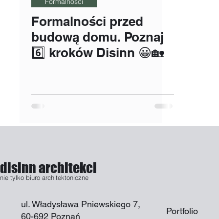
Formalności
Formalności przed
budową domu. Poznaj
6️⃣ kroków Disinn 😀🏡
disinn architekci
nie tylko biuro architektoniczne
ul. Władysława Pniewskiego 7,
Portfolio
60-692 Poznań​