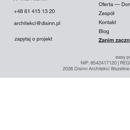
Oferta — Do
+48 61 415 13 20
Zespół
Kontakt
architekci@disinn.pl
Blog
zapytaj o projekt
Zanim zaczn
easy pr
NIP: 8542417120 | RE
2026
Disinn Architekci
Wszelkie