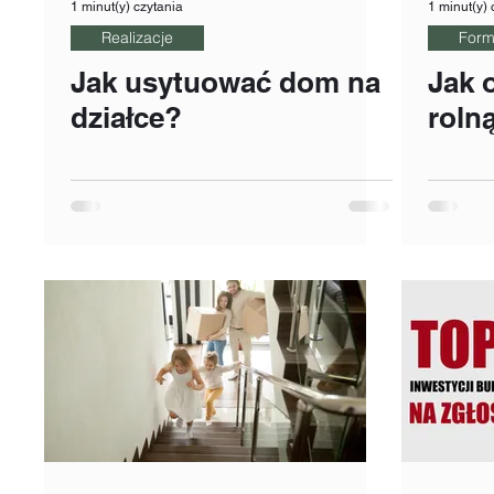
1 minut(y) czytania
1 minut(y) 
Realizacje
Form
Jak usytuować dom na
Jak 
działce?
roln