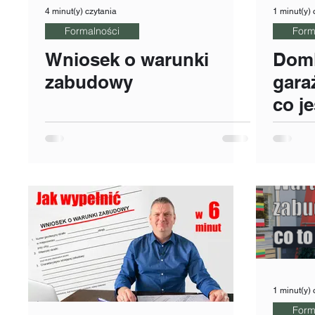
4 minut(y) czytania
1 minut(y) 
Formalności
Form
Wniosek o warunki
Domk
zabudowy
gara
co j
zgło
1️⃣7️
1 minut(y) 
Form